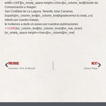
width=»3/4″][vc_empty_space height=»2vw»][vc_column_text]Estudio de
Comunicación e Imagen
San Cristóbal de La Laguna, Tenerife, Islas Canarias,
España[/vc_column_text][vc_column_text]Agradecemos tu visita, y tu
interés por nuestro trabajo,
te invitamos a darte un paseo por nuestras publicaciones
>
HOME
[/vc_column_text][/vc_column_inner][/vc_row_inner]
[vc_empty_space height=»5vw»][/vc_column][/vc_row]
PREVIOUS
NEXT
Canarias: Vino al Mundo
Optica Rapp