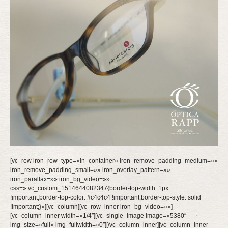
[vc_row iron_row_type=»in_container» iron_remove_padding_medium=»»
iron_remove_padding_small=»» iron_overlay_pattern=»»
iron_parallax=»» iron_bg_video=»»
css=».vc_custom_1514644082347{border-top-width: 1px
!important;border-top-color: #c4c4c4 !important;border-top-style: solid
!important;}»][vc_column][vc_row_inner iron_bg_video=»»]
[vc_column_inner width=»1/4″][vc_single_image image=»5380″
img_size=»full» img_fullwidth=»0″][/vc_column_inner][vc_column_inner