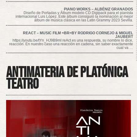
PIANO WORKS – ALBÉNIZ GRANADOS
Diseño de Portadas y Álbum modelo CD Digipack para el pianista
internacional Luis López. Este álbum consiguió la nominación al mejor
álbum de música clásica en las Latin Grammy 2023 Sevilla.
REACT – MUSIC FILM <BR>BY RODRIGO CORNEJO & MIGUEL
JAUBERT
https://youtu.be/tYn_HJ9B9mI reAct es una respuesta, su nombre lo dice,
reacción. En nuestro caso una reacción en cadena, sin saber exactamente
cual va …
Antimateria de Platónica
Teatro