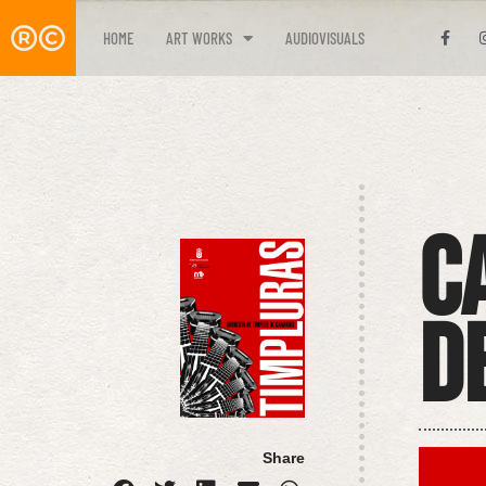
HOME
ART WORKS
AUDIOVISUALS
C
d
Share