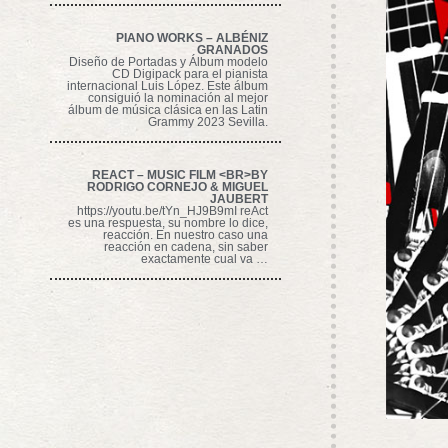
PIANO WORKS – ALBÉNIZ
GRANADOS
Diseño de Portadas y Álbum modelo
CD Digipack para el pianista
internacional Luis López. Este álbum
consiguió la nominación al mejor
álbum de música clásica en las Latin
Grammy 2023 Sevilla.
REACT – MUSIC FILM <BR>BY
RODRIGO CORNEJO & MIGUEL
JAUBERT
https://youtu.be/tYn_HJ9B9mI reAct
es una respuesta, su nombre lo dice,
reacción. En nuestro caso una
reacción en cadena, sin saber
exactamente cual va …