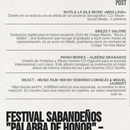
post
RUTS & LA ISLA MUSIC «MISS LAVA»
Diseño en co-autoría con el artista de un proyecto discográfico: CD Álbum -
Social Media - Cartelería
BREZO Y SALITRE
Ilustración digital para el nuevo proyecto 2024 de Chago Melián, "Brezo y
Salitre" , una ilustración que recoge el grabado a buril como medio de
representación, es un poco un billete, podríamos decir en moneda de
Chago "Un Ave María"
PIANO WORKS – ALBÉNIZ GRANADOS
Diseño de Portadas y Álbum modelo CD Digipack para el pianista
internacional Luis López. Este álbum consiguió la nominación al mejor
álbum de música clásica en las Latin Grammy 2023 Sevilla.
REACT – MUSIC FILM <BR>BY RODRIGO CORNEJO & MIGUEL
JAUBERT
https://youtu.be/tYn_HJ9B9mI reAct es una respuesta, su nombre lo dice,
reacción. En nuestro caso una reacción en cadena, sin saber exactamente
cual va …
Festival Sabandeños
"Palabra de Honor" –