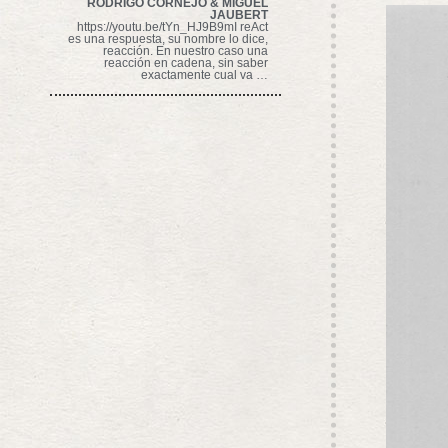
RODRIGO CORNEJO & MIGUEL
JAUBERT
https://youtu.be/tYn_HJ9B9mI reAct
es una respuesta, su nombre lo dice,
reacción. En nuestro caso una
reacción en cadena, sin saber
exactamente cual va …