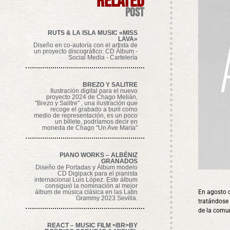
related
post
RUTS & LA ISLA MUSIC «MISS
LAVA»
Diseño en co-autoría con el artista de
un proyecto discográfico: CD Álbum -
Social Media - Cartelería
BREZO Y SALITRE
Ilustración digital para el nuevo
proyecto 2024 de Chago Melián,
"Brezo y Salitre" , una ilustración que
recoge el grabado a buril como
medio de representación, es un poco
un billete, podríamos decir en
moneda de Chago "Un Ave María"
PIANO WORKS – ALBÉNIZ
GRANADOS
Diseño de Portadas y Álbum modelo
CD Digipack para el pianista
internacional Luis López. Este álbum
consiguió la nominación al mejor
En agosto d
álbum de música clásica en las Latin
Grammy 2023 Sevilla.
tratándose 
de la comun
REACT – MUSIC FILM <BR>BY