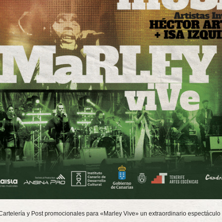
artelería y Post promocionales para «Marley Vive» un extraordinario espectáculo