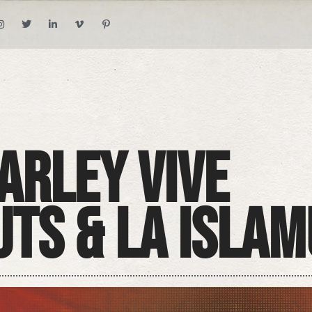
arley Vive
uts & La IslaM