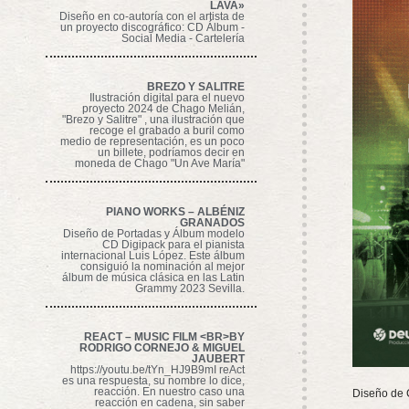
LAVA»
Diseño en co-autoría con el artista de
un proyecto discográfico: CD Álbum -
Social Media - Cartelería
BREZO Y SALITRE
Ilustración digital para el nuevo
proyecto 2024 de Chago Melián,
"Brezo y Salitre" , una ilustración que
recoge el grabado a buril como
medio de representación, es un poco
un billete, podríamos decir en
moneda de Chago "Un Ave María"
PIANO WORKS – ALBÉNIZ
GRANADOS
Diseño de Portadas y Álbum modelo
CD Digipack para el pianista
internacional Luis López. Este álbum
consiguió la nominación al mejor
álbum de música clásica en las Latin
Grammy 2023 Sevilla.
REACT – MUSIC FILM <BR>BY
RODRIGO CORNEJO & MIGUEL
JAUBERT
https://youtu.be/tYn_HJ9B9mI reAct
es una respuesta, su nombre lo dice,
reacción. En nuestro caso una
Diseño de C
reacción en cadena, sin saber