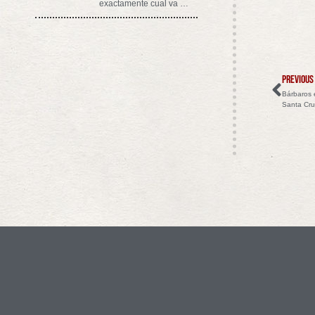
exactamente cual va …
PREVIOUS
Bárbaros 
Santa Cru