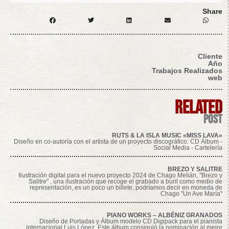
Share
Cliente
Año
Trabajos Realizados
web
related
post
RUTS & LA ISLA MUSIC «MISS LAVA»
Diseño en co-autoría con el artista de un proyecto discográfico: CD Álbum -
Social Media - Cartelería
BREZO Y SALITRE
Ilustración digital para el nuevo proyecto 2024 de Chago Melián, "Brezo y
Salitre" , una ilustración que recoge el grabado a buril como medio de
representación, es un poco un billete, podríamos decir en moneda de
Chago "Un Ave María"
PIANO WORKS – ALBÉNIZ GRANADOS
Diseño de Portadas y Álbum modelo CD Digipack para el pianista
internacional Luis López. Este álbum consiguió la nominación al mejor