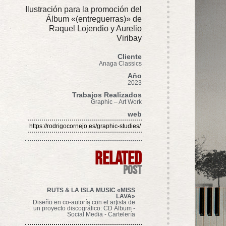
Ilustración para la promoción del
Álbum «(entreguerras)» de
Raquel Lojendio y Aurelio
Viribay
Cliente
Anaga Classics
Año
2023
Trabajos Realizados
Graphic – Art Work
web
https://rodrigocornejo.es/graphic-studies/
related
post
RUTS & LA ISLA MUSIC «MISS
LAVA»
Diseño en co-autoría con el artista de
un proyecto discográfico: CD Álbum -
Social Media - Cartelería