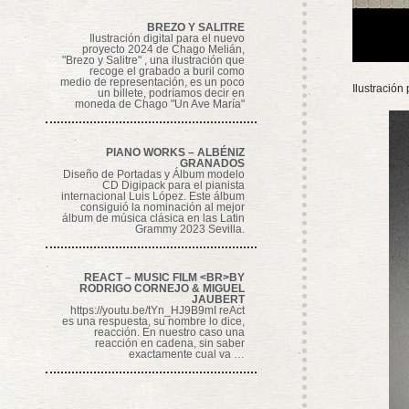
BREZO Y SALITRE
Ilustración digital para el nuevo
proyecto 2024 de Chago Melián,
"Brezo y Salitre" , una ilustración que
recoge el grabado a buril como
medio de representación, es un poco
Ilustración
un billete, podríamos decir en
moneda de Chago "Un Ave María"
PIANO WORKS – ALBÉNIZ
GRANADOS
Diseño de Portadas y Álbum modelo
CD Digipack para el pianista
internacional Luis López. Este álbum
consiguió la nominación al mejor
álbum de música clásica en las Latin
Grammy 2023 Sevilla.
REACT – MUSIC FILM <BR>BY
RODRIGO CORNEJO & MIGUEL
JAUBERT
https://youtu.be/tYn_HJ9B9mI reAct
es una respuesta, su nombre lo dice,
reacción. En nuestro caso una
reacción en cadena, sin saber
exactamente cual va …