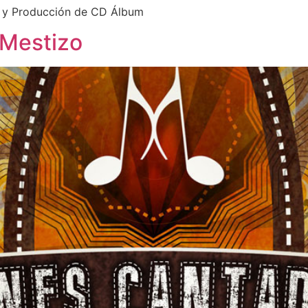
 y Producción de CD Álbum
 Mestizo