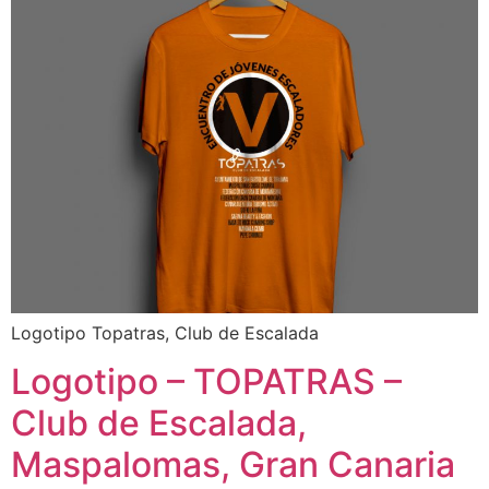
Logotipo Topatras, Club de Escalada
Logotipo – TOPATRAS –
Club de Escalada,
Maspalomas, Gran Canaria