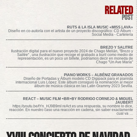
related
post
RUTS & LA ISLA MUSIC «MISS LAVA»
Diseño en co-autoría con el artista de un proyecto discográfico: CD Álbum -
Social Media - Cartelería
BREZO Y SALITRE
Ilustración digital para el nuevo proyecto 2024 de Chago Melián, "Brezo y
Salitre" , una ilustración que recoge el grabado a buril como medio de
representación, es un poco un billete, podríamos decir en moneda de
Chago "Un Ave María"
PIANO WORKS – ALBÉNIZ GRANADOS
Diseño de Portadas y Álbum modelo CD Digipack para el pianista
internacional Luis López. Este álbum consiguió la nominación al mejor
álbum de música clásica en las Latin Grammy 2023 Sevilla.
REACT – MUSIC FILM <BR>BY RODRIGO CORNEJO & MIGUEL
JAUBERT
https://youtu.be/tYn_HJ9B9mI reAct es una respuesta, su nombre lo dice,
reacción. En nuestro caso una reacción en cadena, sin saber exactamente
cual va …