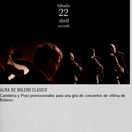
ALMA DE BOLERO CLÁSICO
Cartelería y Post promocionales para una gira de conciertos de «Alma de
Bolero».