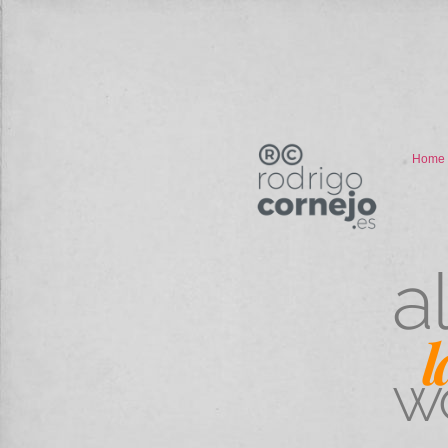
Home
a
l
w